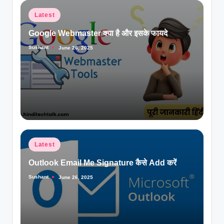
Posted
Latest
in
Google Webmaster क्या है और इसके फायदे
Sushant
June 26, 2025
Posted
by
Posted
Latest
in
Outlook Email Me Signature कैसे Add करें
Sushant
June 26, 2025
Posted
by